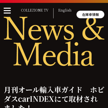
Skip
to
COLLEZIONE TV
English
content
在庫車情報
月刊オール輸入車ガイド ホビ
ダスcarINDEXにて取材され
ました！