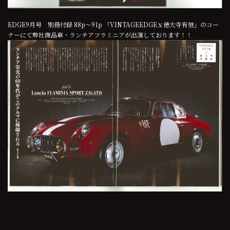
EDGE9月号 別冊付録 88p～91p 「VINTAGEEDGEｘ徳大寺有恒」のコー
ナーにて弊社商品車・ランチアフラミニアが出演しております！！