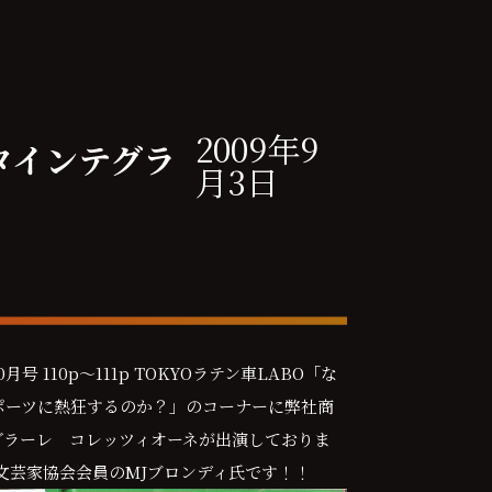
2009年9
タインテグラ
月3日
 10月号 110p～111p TOKYOラテン車LABO「な
ポーツに熱狂するのか？」のコーナーに弊社商
グラーレ コレッツィオーネが出演しておりま
文芸家協会会員のMJブロンディ氏です！！