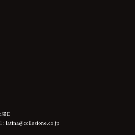
火曜日
 : latina@collezione.co.jp