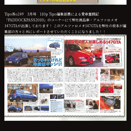
TipoNo249 3月号 110p Tipo編集部員による愛車奮闘記
「PADDOCKPASS2010」のコーナーにて弊社商品車・アルファロメオ
147GTAが出演しております！ このアルファロメオ147GTAを弊社の坂本が編
集部の方々と共にレポートさせていただくことになりました！！