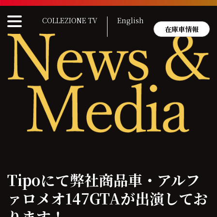
Skip
to
COLLEZIONE TV
English
content
在庫車情報
Tipoにて弊社商品車・アルフ
ァロメオ147GTAが出演してお
ります！