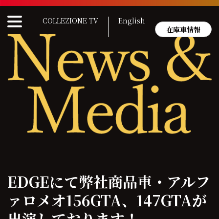
Skip
to
COLLEZIONE TV
English
content
在庫車情報
EDGEにて弊社商品車・アルフ
ァロメオ156GTA、147GTAが
出演しております！