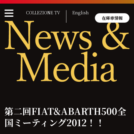
Skip
to
COLLEZIONE TV
English
content
在庫車情報
第二回FIAT&ABARTH500全
国ミーティング2012！！