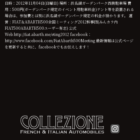
日時：2012年11月04日(日曜日) 場所：浜名湖ガーデンパーク西側駐車場 費
用：500円(ガーデンパーク規定のイベント用駐車料金)テント等を設置される
場合は、参加費とは別に浜名湖ガーデンパーク規定の料金が掛かります。 運
営：FIAT＆ABARTH500全国ミーティング2012幹事団(みんカラ内
FIAT500ABARTH500ユーザー有志) 公式
Web:http://fiat.abarth.me/eting2012 facebook：
http://www.facebook.com/FiatAbarth500Meeting 最新情報は公式ページ
を更新すると共に、facebookでもお伝えします！