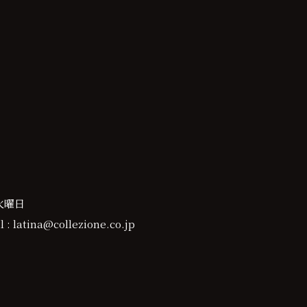
火曜日
 : latina@collezione.co.jp