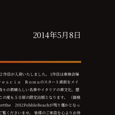
2014年5月8日
リーズの２作目が入荷いたしました。 1作目は車検会場
ｒｅｓｃｉａ Ｒｏｍａのスタート直前をメイ
 数々の素晴らしい名車やイタリアの車文化、歴
この度も５０部の限定出版となります。 （価格
tthe 2012PebbleBeachが残り僅かとなっ
ご覧くださいませ。 皆様のご来店を心よりお待