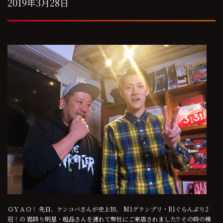
2019年3月28日
ＧＹＡＯ！ 先日、ケンコバさんが史上初、 M1グランプリ・R1ぐらんぷり2
冠！の 霜降り明星・粗品さんを連れて弊社にご来店されました‼︎ その時の模