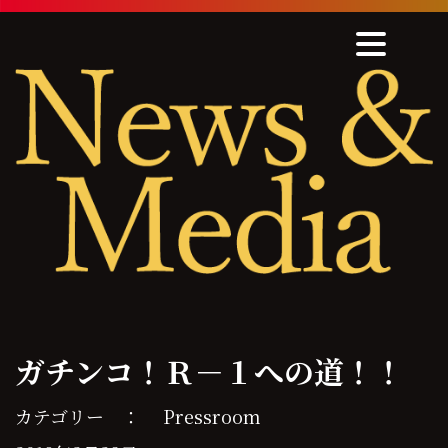
Skip
to
content
ガチンコ！Ｒ－１への道！！
カテゴリー ：
Pressroom