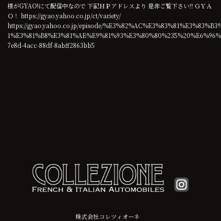
様がGYAO!にて配信中なので 下記ＨＰアドレスより 是非ご覧下さい‼︎ ＧＹＡ
Ｏ！ https://gyao.yahoo.co.jp/ct/variety/
https://gyao.yahoo.co.jp/episode/%E3%82%AC%E3%83%81%E3%83%
1%E3%81%B8%E3%81%AE%E9%81%93%E3%80%80%235%20%E6%96
7e8d-4acc-88df-8abff2863bb5
株式会社コレツィオーネ